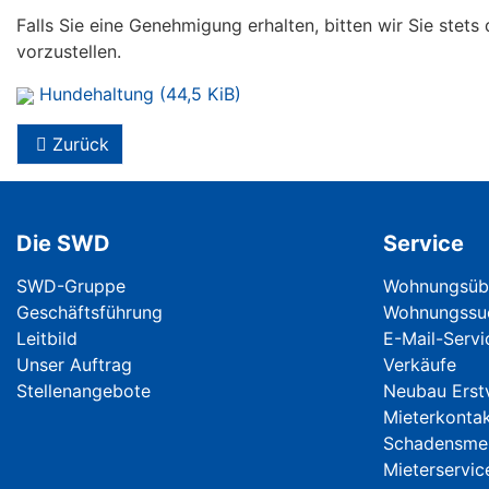
Falls Sie eine Genehmigung erhalten, bitten wir Sie stet
vorzustellen.
Hundehaltung
(44,5 KiB)
Zurück
Die SWD
Service
Navigation überspringen
Navigation ü
SWD-Gruppe
Wohnungsübe
Geschäftsführung
Wohnungssu
Leitbild
E-Mail-Serv
Unser Auftrag
Verkäufe
Stellenangebote
Neubau Erst
Mieterkonta
Schadensme
Mieterservic