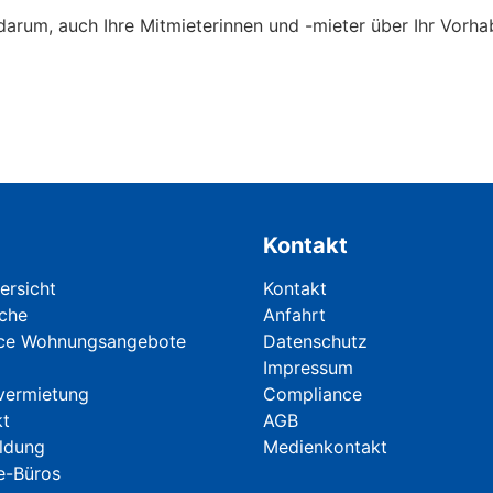
s darum, auch Ihre Mitmieterinnen und -mieter über Ihr Vorh
Kontakt
berspringen
Navigation überspringen
rsicht
Kontakt
che
Anfahrt
ice Wohnungsangebote
Datenschutz
Impressum
vermietung
Compliance
kt
AGB
ldung
Medienkontakt
e-Büros