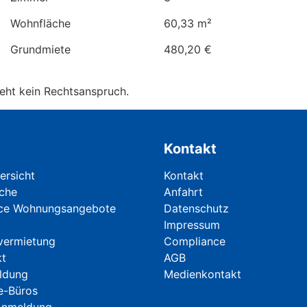
Wohnfläche
60,33 m²
Grundmiete
480,20 €
eht kein Rechtsanspruch.
Kontakt
berspringen
Navigation überspringen
rsicht
Kontakt
che
Anfahrt
ice Wohnungsangebote
Datenschutz
Impressum
vermietung
Compliance
kt
AGB
ldung
Medienkontakt
e-Büros