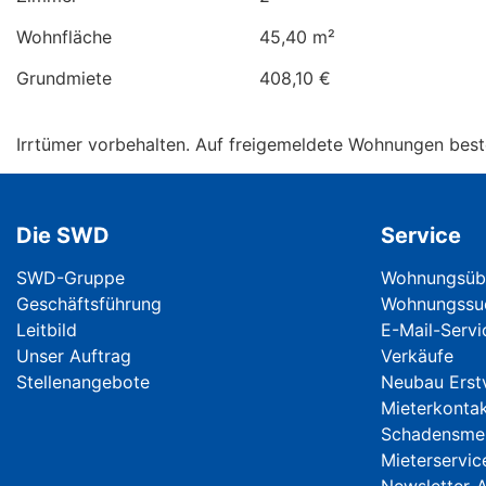
Wohnfläche
45,40 m²
Grundmiete
408,10 €
Irrtümer vorbehalten. Auf freigemeldete Wohnungen best
Die SWD
Service
Navigation überspringen
Navigation ü
SWD-Gruppe
Wohnungsübe
Geschäftsführung
Wohnungssu
Leitbild
E-Mail-Serv
Unser Auftrag
Verkäufe
Stellenangebote
Neubau Erst
Mieterkonta
Schadensme
Mieterservic